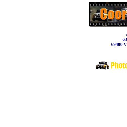
63
69400 Vi