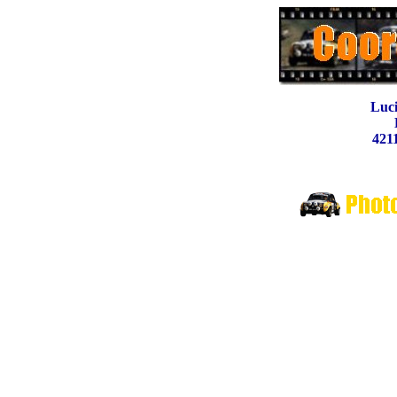
Luc
42